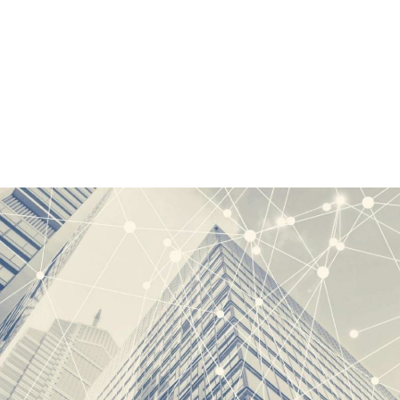
Tasarım ve
aahhüt
Proje Yönetim Ofisi
Pr
Mühendislik