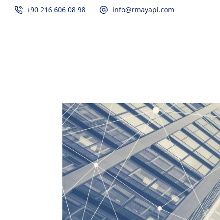
+90 216 606 08 98
info@rmayapi.com
Ana Sayfa
Hakkımızda
İnşaat ve T